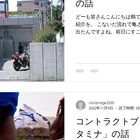
の話
どーも皆さんこんにちは鶴で
紹介を。 こないだ流れで亀
出たんですよね。前日にす
んとなくの流れで参加した次
橋駅から正しい道順で進めば1,
icbcbridge2220
2022年11月9日
読了時間: 5
コントラクトブ
タミナ」の話