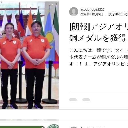
icbcbridge2220
2023年10月9日
読了時間: 4
[朗報]アジア
銅メダルを獲得
こんにちは、鶴です。タイ
本代表チームが銅メダルを
す！！ １．アジアオリンピ
会（OCA）が主催するアジ
で、原則4年ごとに開催されてい