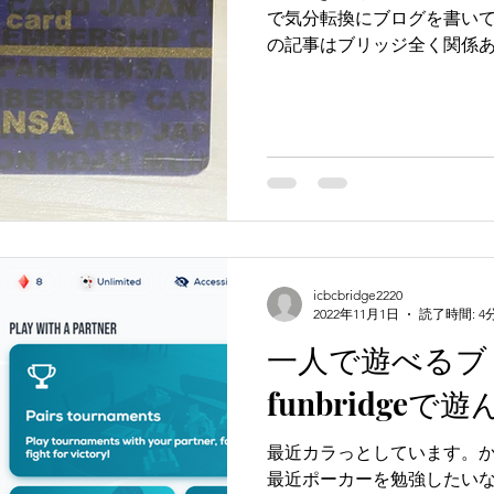
で気分転換にブログを書いて
の記事はブリッジ全く関係
るカードが出てきました。M
です。会費未払いのため今は厳
icbcbridge2220
2022年11月1日
読了時間: 4
一人で遊べるブ
funbridge
最近カラっとしています。
最近ポーカーを勉強したい