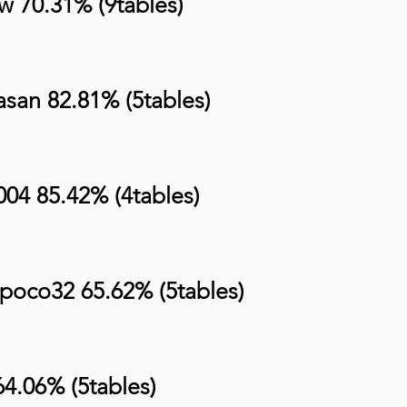
w 70.31% (9tables)
asan
82.81% (5tables)
04 85.42% (4tables)
poco32 65.62% (5tables)
4.06% (5tables)