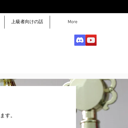
上級者向けの話
More
います。