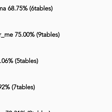
 68.75% (6tables)
_me 75.00% (9tables)
4.06% (5tables)
92% (7tables)