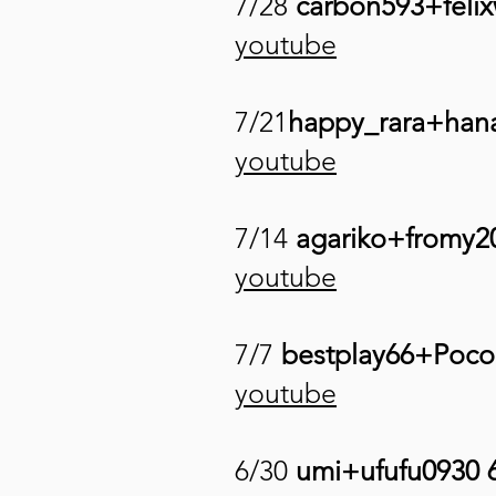
7/28
carbon593+felix
youtube
7/21
happy_rara+han
youtube
7/14
agariko+fromy20
youtube
7/7
bestplay66+Poco
youtube
6/30
umi+ufufu0930 6