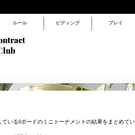
ルール
ビディング
プレイ
ontract
Club
催している8ボードのミニトーナメントの結果をまとめて