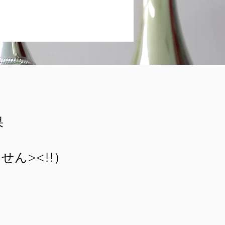
果
ません><!!）