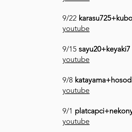
9/22
karasu725+kubot
youtube
9/15
sayu20+keyaki7 
youtube
9/8
katayama+hosoda 
youtube
9/1
platcapci+nekony
youtube