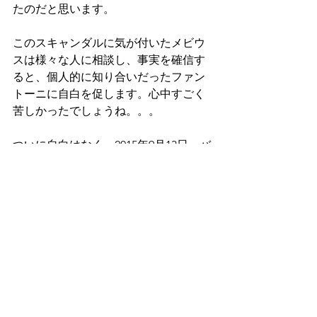
たのだと思います。
このスキャンダルに気が付いたメビウ
スは様々な人に相談し、事実を確信す
ると、個人的に知り合いだったファン
トーニに自白を促します。心中すごく
苦しかったでしょうね。。。
ついに自白はなく、2015年9月13日、バ
ックギャモンプレーヤーでもあるkit 
woolseyによる統計解析とともにこのこ
とは公表されます。
当時の衝撃は相当なものでした。テニ
スだったら「ナダルとフェデラーが違
法ドーピングしてました。」ぐらいの
事件が起きてるんですから。初めてま
だ日が浅かった僕も、カードを出す方
向で変なシグナルが出ないように気を