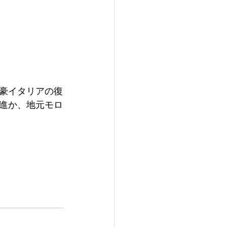
豪イタリアの復
進か、地元モロ