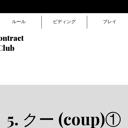
ルール
ビディング
プレイ
ontract
Club
​5. クー (coup)①