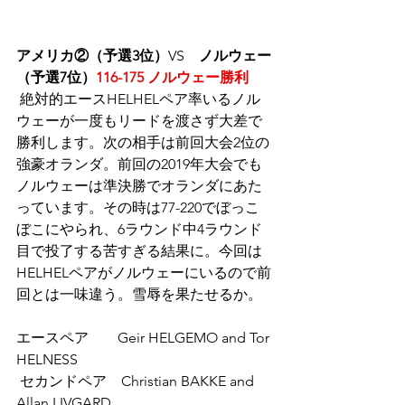
アメリカ②（予選3位）
VS　
ノルウェー
（予選7位）
116-175 ノルウェー勝利
 絶対的エースHELHELペア率いるノル
ウェーが一度もリードを渡さず大差で
勝利します。次の相手は前回大会2位の
強豪オランダ。前回の2019年大会でも
ノルウェーは準決勝でオランダにあた
っています。その時は77-220でぼっこ
ぼこにやられ、6ラウンド中4ラウンド
目で投了する苦すぎる結果に。今回は
HELHELペアがノルウェーにいるので前
回とは一味違う。雪辱を果たせるか。
エースペア　　Geir HELGEMO and Tor 
HELNESS 
 セカンドペア　Christian BAKKE and 
Allan LIVGARD 