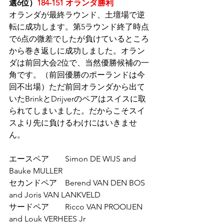
選6位）
184-151 オランダ勝利
オランダが最終ラウンド、土壇場で逆
転に成功します。第5ラウンド終了時点
で6点の微差でしたが負けているところ
から巻き返しに成功しました。オラン
ダは前回大会2位で、当然優勝候補の一
角です。（前回優勝のポーランドは今
回不出場）ただ前回オランダから出て
いたBrinkとDrijverのペアはスイスに取
られてしまいました。だからこそスイ
スより先に負けるわけにはいきませ
ん。
エースペア　　Simon DE WIJS and 
Bauke MULLER 
セカンドペア　Berend VAN DEN BOS 
and Joris VAN LANKVELD 
サードペア　　Ricco VAN PROOIJEN 
and Louk VERHEES Jr