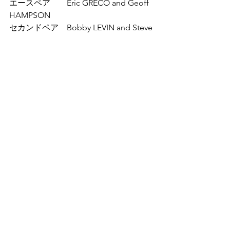
エースペア　　Eric GRECO and Geoff 
HAMPSON  
セカンドペア　Bobby LEVIN and Steve 
WEINSTEIN 
サードペア　　Ralph KATZ and Nick 
NICKELL
ICBCdiscordでは毎日夜9時ごろから試
合の観戦を行っています。一緒に楽し
みましょう！
Bermuda Bowl試合結果
http://db.worldbridge.org/Repository/t
ourn/salsomaggiore.22/microSite/Partic
ipants.asp
Bermuda Bowlを中継しているサイト
（BBO）
https://www.bridgebase.com/