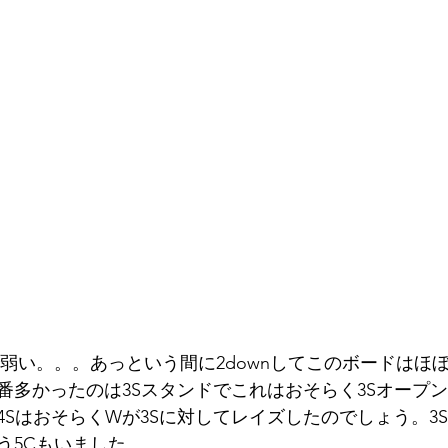
く弱い。。。あっという間に2downしてこのボードはほ
番多かったのは3Sスタンドでこれはおそらく3Sオープ
SはおそらくWが3Sに対してレイズしたのでしょう。3S-P
う5Cもいました。