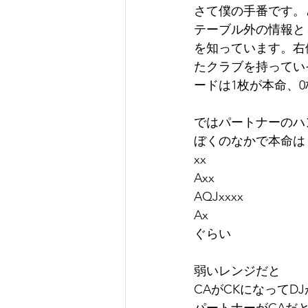
さて僕の手番です。
テーブル外の情報と
を知っています。右
たクラブを持っていそ
ードは1枚が本命、
ではパートナーのハ
ぼくのなかで本命は
xx
Axx
AQJxxxx
Ax
ぐらい
弱いレンジだと
CAがCKになってD