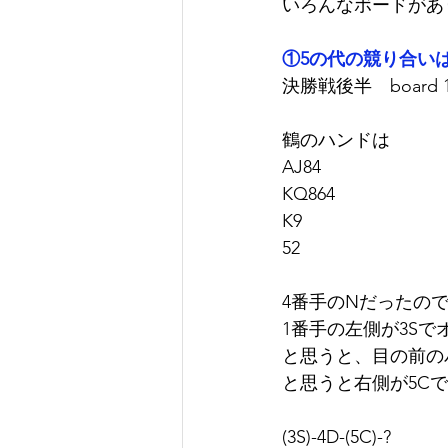
いろんなボードがあ
①5の代の競り合い
決勝戦後半　board 14( d
鶴のハンドは
AJ84
KQ864
K9
52
4番手のNだったの
1番手の左側が3S
と思うと、目の前の
と思うと右側が5C
(3S)-4D-(5C)-?