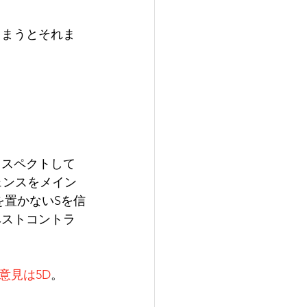
しまうとそれま
。
リスペクトして
ェンスをメイン
を置かないSを信
ベストコントラ
意見は5D
。