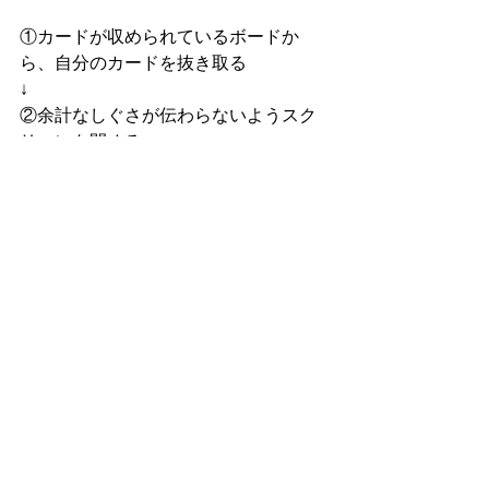
①カードが収められているボードか
ら、自分のカードを抜き取る
↓
②余計なしぐさが伝わらないようスク
リーンを閉める
↓
③カードの枚数を数えて正しいことを
確認する
↓
④カードを見る
の順にプレーします。
一方エルネスクとウラドウは②と③を
すっ飛ばして④カードを見るを先にや
っています。そしてスクリーンを閉め
るときに、自分の手がとても弱い場
合、手で払うような動きをしていま
す。