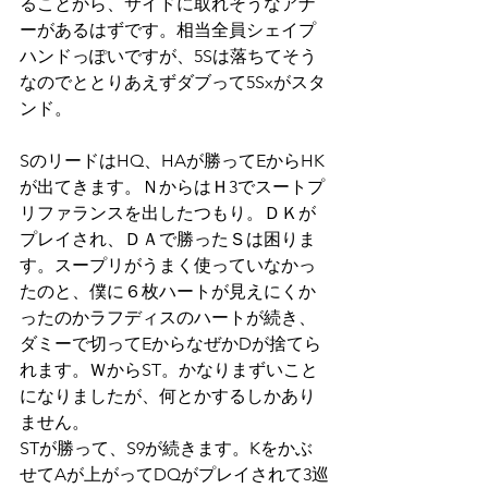
ることから、サイドに取れそうなアナ
ーがあるはずです。相当全員シェイプ
ハンドっぽいですが、5Sは落ちてそう
なのでととりあえずダブって5Sxがスタ
ンド。
SのリードはHQ、HAが勝ってEからHK
が出てきます。ＮからはＨ3でスートプ
リファランスを出したつもり。ＤＫが
プレイされ、ＤＡで勝ったＳは困りま
す。スープリがうまく使っていなかっ
たのと、僕に６枚ハートが見えにくか
ったのかラフディスのハートが続き、
ダミーで切ってEからなぜかDが捨てら
れます。ＷからST。かなりまずいこと
になりましたが、何とかするしかあり
ません。
STが勝って、S9が続きます。Kをかぶ
せてAが上がってDQがプレイされて3巡