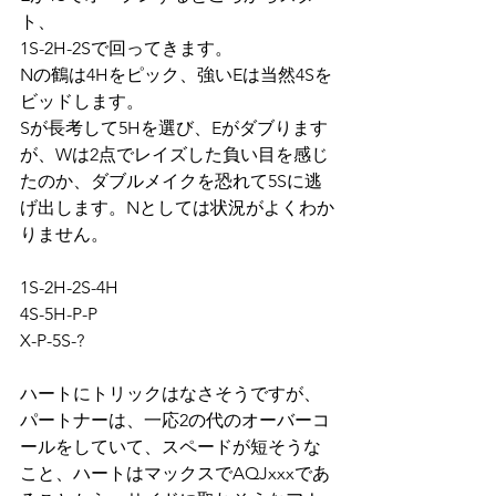
ト、
1S-2H-2Sで回ってきます。
Nの鶴は4Hをピック、強いEは当然4Sを
ビッドします。
Sが長考して5Hを選び、Eがダブります
が、Wは2点でレイズした負い目を感じ
たのか、ダブルメイクを恐れて5Sに逃
げ出します。Nとしては状況がよくわか
りません。
1S-2H-2S-4H
4S-5H-P-P
X-P-5S-?
ハートにトリックはなさそうですが、
パートナーは、一応2の代のオーバーコ
ールをしていて、スペードが短そうな
こと、ハートはマックスでAQJxxxであ