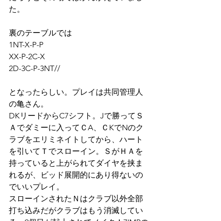
た。
裏のテーブルでは
1NT-X-P-P
XX-P-2C-X
2D-3C-P-3NT//
となったらしい。プレイは共同管理人
の亀さん。
DKリードからC7シフト。Jで勝ってＳ
Ａでダミーに入ってＣA、ＣKでNのク
ラブをエリミネイトしてから、ハート
を引いてＴでスローイン。ＳがＨＡを
持っていると上がられてダイヤを挟ま
れるが、ビッド展開的にあり得ないの
でいいプレイ。
スローインされたＮはクラブ以外全部
打ち込みだがクラブはもう消滅してい