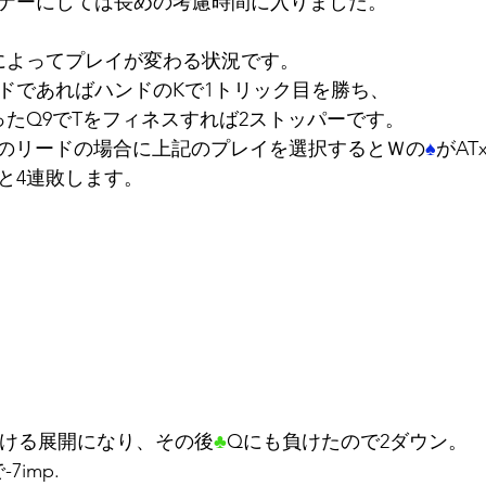
トナーにしては長めの考慮時間に入りました。
によってプレイが変わる状況です。
ードであればハンドのKで1トリック目を勝ち、
たQ9でTをフィネスすれば2ストッパーです。
らのリードの場合に上記のプレイを選択するとＷの
♠
がAT
と4連敗します。
負ける展開になり、その後
♣
Qにも負けたので2ダウン。
7imp.