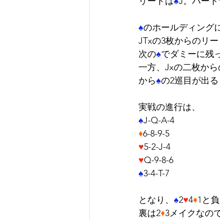
リードは
♠
J。パー
♠
のホールディング
JTxの3枚からのリ
次の
♠
でダミーに残っ
一方、Jxの二枚か
から
♠
の2巡目が出る
実戦の進行は、
♠
J-Q-A-4
♦
6-8-9-5
♥
5-2-J-4
♥
Q-9-8-6
♠
3-4-T-7
となり、
♠
2
♥
4
♦
1と
裏は2
♦
3メイクなので-