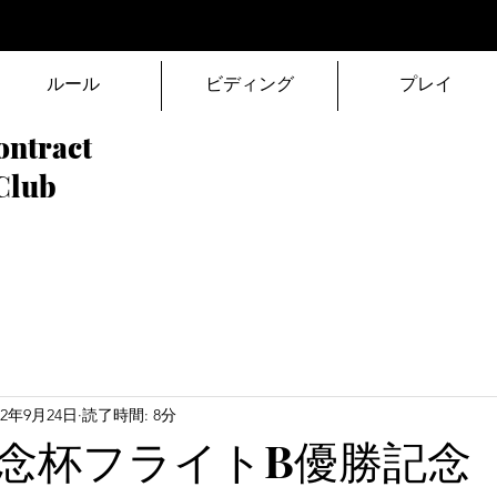
ルール
ビディング
プレイ
ontract
Club
22年9月24日
読了時間: 8分
念杯フライトB優勝記念