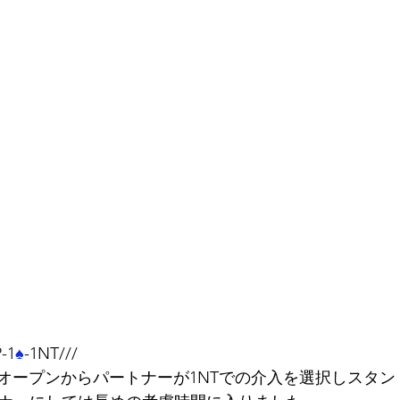
P-1
♠
-1NT///
オープンからパートナーが1NTでの介入を選択しスタン